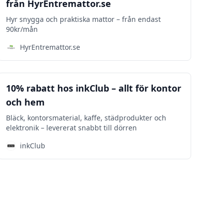
från HyrEntremattor.se
Hyr snygga och praktiska mattor – från endast
90kr/mån
HyrEntremattor.se
Kontoret
10% rabatt hos inkClub – allt för kontor
och hem
Bläck, kontorsmaterial, kaffe, städprodukter och
elektronik – levererat snabbt till dörren
inkClub