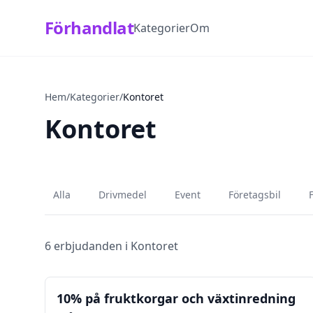
Förhandlat
Kategorier
Om
Hem
/
Kategorier
/
Kontoret
Kontoret
Alla
Drivmedel
Event
Företagsbil
6
erbjudanden i
Kontoret
Kontoret
Hälsa
10% på fruktkorgar och växtinredning