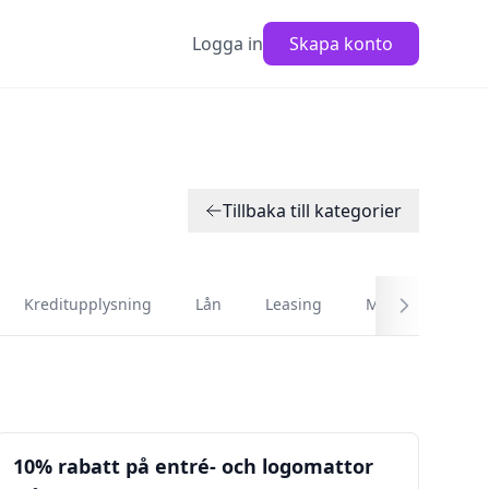
Logga in
Skapa konto
Tillbaka till kategorier
Kreditupplysning
Lån
Leasing
Marknadsföring
Kontoret
10% rabatt på entré- och logomattor