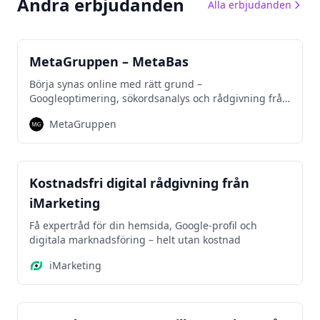
Andra erbjudanden
Alla erbjudanden
Marknadsföring
MetaGruppen – MetaBas
Börja synas online med rätt grund –
Googleoptimering, sökordsanalys och rådgivning från
experter.
MetaGruppen
Marknadsföring
Kostnadsfri digital rådgivning från
iMarketing
Få expertråd för din hemsida, Google-profil och
digitala marknadsföring – helt utan kostnad
iMarketing
Företagsbil
Leasing