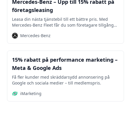
Mercedes-Benz – Upp till 15% rabatt på
företagsleasing
Leasa din nästa tjänstebil till ett bättre pris. Med
Mercedes-Benz Fleet får du som företagare tillgång
till exklusiva rabatter på ett brett urval av modeller –
Mercedes-Benz
inklusive elbilar, hybrider och klassiker som GLC och
E-Klass.
Marknadsföring
15% rabatt på performance marketing –
Meta & Google Ads
Få fler kunder med skräddarsydd annonsering på
Google och sociala medier – till medlemspris.
iMarketing